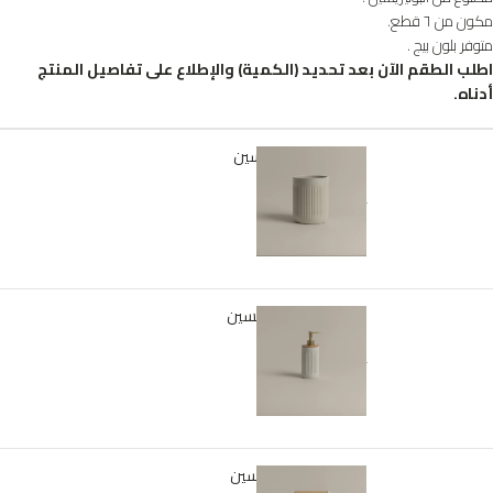
مكون من ٦ قطع.
متوفر بلون بيج .
اطلب الطقم الآن بعد تحديد (الكمية) والإطلاع على تفاصيل المنتج
أدناه.
سلة نفايات بوليريسين
متوفر في المخزون
﷼
125
موزع صابون بوليريسين
متوفر في المخزون
﷼
39
علبة مناديل بوليريسين