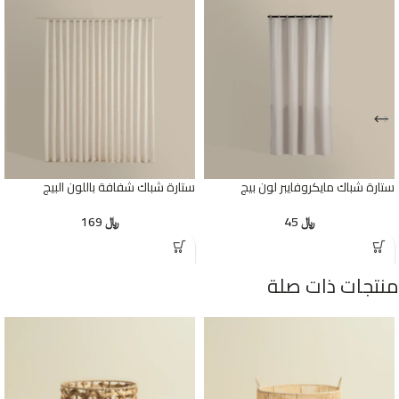
ستارة شباك مايكروفايبر لون بيج
ستارة شباك شفافة باللون البيج
﷼
45
﷼
169
منتجات ذات صلة