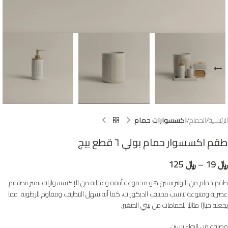
الرئيسية
الحمام
اكسسوارات حمام
طقم اكسسوار حمام بولي ٦ قطع بيج
﷼
19
–
﷼
125
طقم حمام من البوليريسين هو مجموعة أنيقة وعملية من الإكسسوارات يتميز بتصاميم
عصرية ومتنوعة تناسب مختلف الديكورات، كما أنه سهل التنظيف ومقاوم للرطوبة، مما
يجعله خيارًا مثاليًا للحمامات من بيتي الصغير.
مصنوع من البوليريسين .