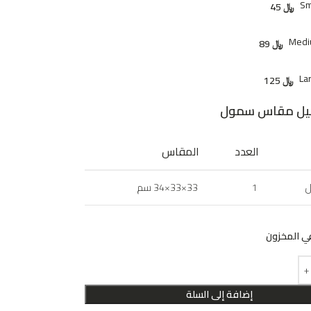
Sm
﷼
45
Med
﷼
89
La
﷼
125
يل مقاس سمول
العدد
المقاس
ل
1
33×33×34 سم
ي المخزون
إضافة إلى السلة