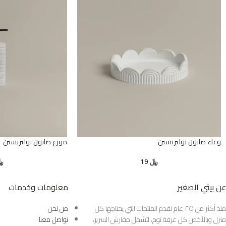
وعاء صابون بوليريسين
موزع صابون بوليريسين
﷼
19
﷼
عن بيتي الصغير
معلومات وخدمات
منذ أكثر من ٢٥ عام نقدم المنتجات التي يحتاجها كل
من نحن
منزل وبالأخص كل غرفة نوم، لتشمل مفارش السرير،
تواصل معنا