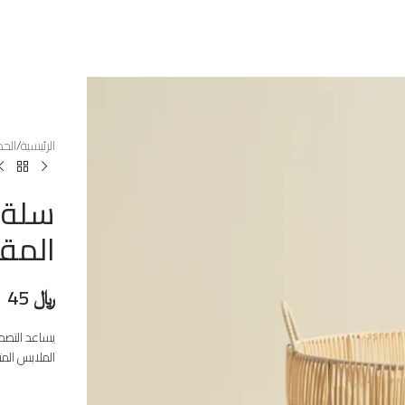
الرئيسية
الحم
سلة 
المقا
﷼
45
يساعد التصمي
الملابس الم