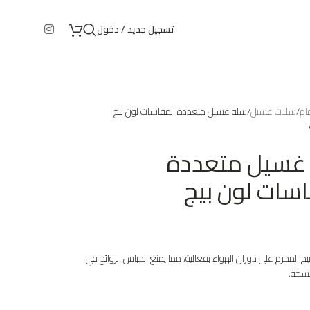
تسجيل جديد / دخول
ام
سلات غسيل
سلة غسيل متعددة المقاسات لون بيج
غسيل متعددة
سات لون بيج
م المخرم على دوران الهواء بفعالية، مما يمنع انحباس الروائح في
تسخة.