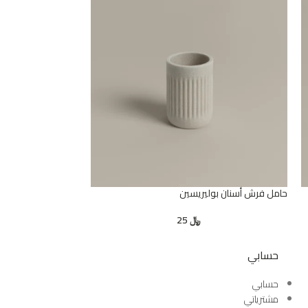
حامل فرش أسنان بوليريسين
موزع صابون بوليريس
﷼
25
حسابي
حسابي
مشترياتي