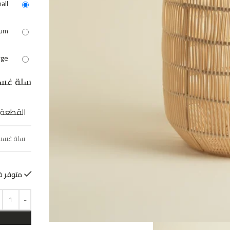
all
ium
rge
سلة غس
القطعة
سلة غسي
متوفر ف