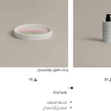
وعاء صابون بوليريسين
39
﷼
19
مساعدة
الاسئلة الشائعة
استرجاع أو استبدال