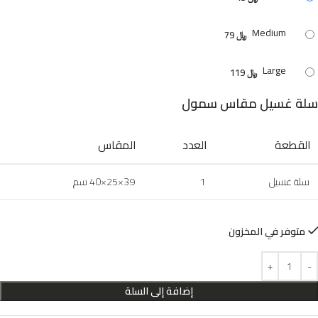
Medium
﷼
79
Large
﷼
119
سلة غسيل مقاس سمول
القطعة
العدد
المقاس
سلة غسيل
1
39×25×40 سم
متوفر في المخزون
إضافة إلى السلة