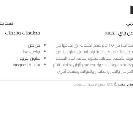
رني
نسيت كلم
عن بيتي الصغير
معلومات وخدمات
منذ أكثر من ٢٥ عام نقدم المنتجات التي يحتاجها كل
من نحن
منزل وبالأخص كل غرفة نوم، لتشمل مفارش السرير،
تواصل معنا
بيوت الألحف، البطانيات، حشوة اللحاف، اللباد، المخدة
عناوين الفروع
وكافة مفروشات سريرك بتصاميم وألوان وخامات تلائم
سياسة الخصوصية
العرايس والكبار والاطفال والمواليد. ومنتجات أخري
.
بيتي الصغير
2026. جميع الحقوق محفوظة.