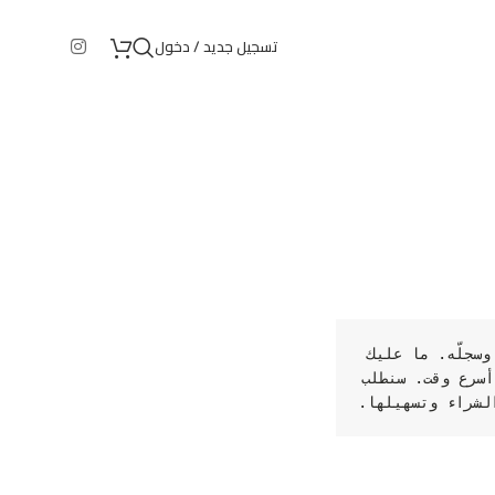
تسجيل جديد / دخول
يتيح لك التسجيل في موقعنا الاطلاع على حالة طلبك وسجلّه. ما عليك 
سوى ملء الحقول أدناه، وسننشئ لك حسابًا جديدًا في أسرع وقت. سنطلب 
لشراء وتسهيلها.