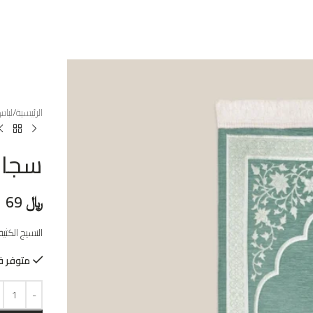
الرئيسية
لبا
سجاد
﷼
69
النسيج الكثي
متوفر ف