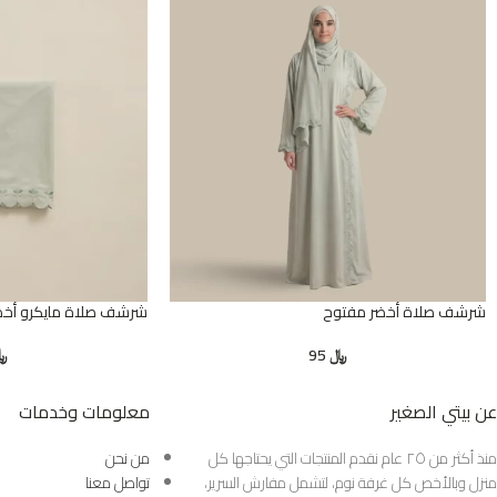
شرشف صلاة أخضر مفتوح
شرشف صلاة مايكرو أخض
﷼
95
﷼
عن بيتي الصغير
معلومات وخدمات
منذ أكثر من ٢٥ عام نقدم المنتجات التي يحتاجها كل
من نحن
منزل وبالأخص كل غرفة نوم، لتشمل مفارش السرير،
تواصل معنا