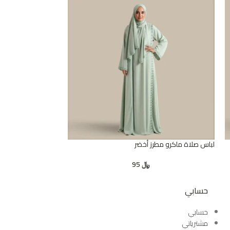
لباس صلاة ماكرو مطرز أخضر
﷼
95
حسابي
حسابي
مشترياتي