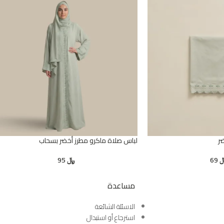
ر
لباس صلاة ماكرو مطرز أخضر بسحاب
69
﷼
95
مساعدة
الاسئلة الشائعة
استرجاع أو استبدال