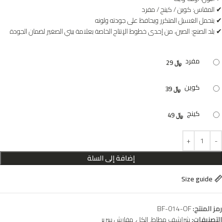
مفرد
﷼
29
كوين
﷼
39
كينج
﷼
49
إضافة إلى السلة
Size guide
رمز المنتج:
BF-014-OF
التصنيفات:
شراشف مطاط
,
الكل
,
مفارش سرير