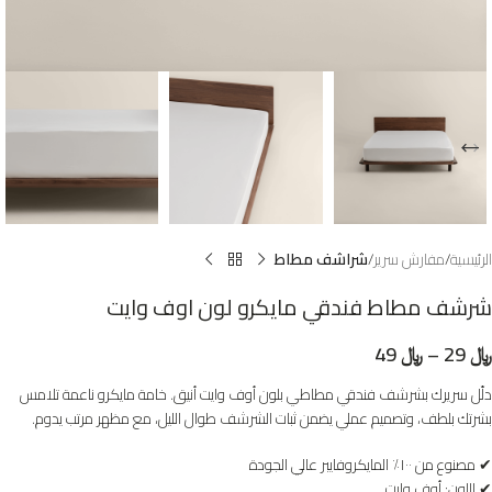
الرئيسية
مفارش سرير
شراشف مطاط
شرشف مطاط فندقي مايكرو لون اوف وايت
﷼
29
–
﷼
49
‎دلّل سريرك بشرشف فندقي مطاطي بلون أوف وايت أنيق. خامة مايكرو ناعمة تلامس
بشرتك بلطف، وتصميم عملي يضمن ثبات الشرشف طوال الليل، مع مظهر مرتب يدوم.