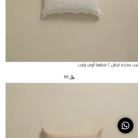
بيت مخدة قطن ٢ قطعة أوف وايت
﷼
95