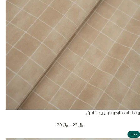
بيت لحاف مايكرو لون بيج غامق
﷼
23
–
﷼
29
جديد