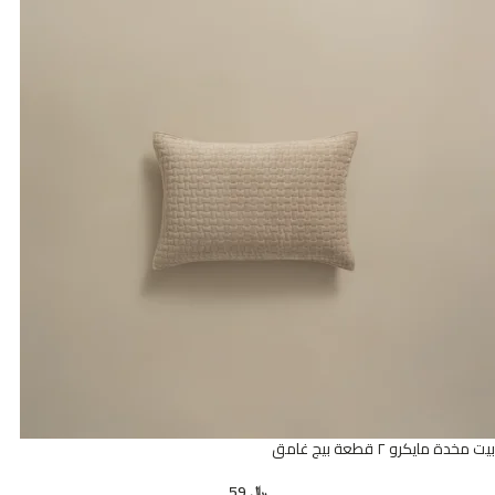
بيت مخدة مايكرو ٢ قطعة بيج غامق
﷼
59