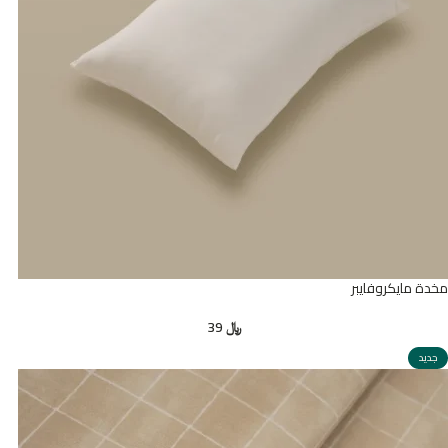
مخدة مايكروفايبر
﷼
39
جديد