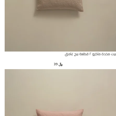
بيت مخدة ماكرو ٢ قطعة بيج غامق
﷼
39