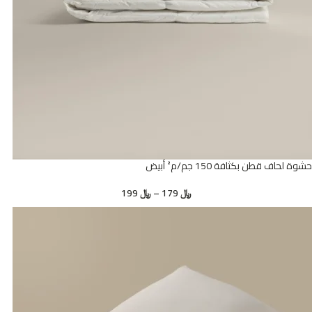
حشوة لحاف قطن بكثافة 150 جم/م² أبيض
﷼
179
–
﷼
199