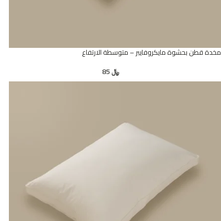
مخدة قطن بحشوة مايكروفايبر – متوسطة الارتفاع
﷼
85