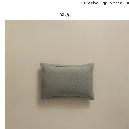
بيت مخدة ماكرو ٢ قطعة بينك
﷼
49