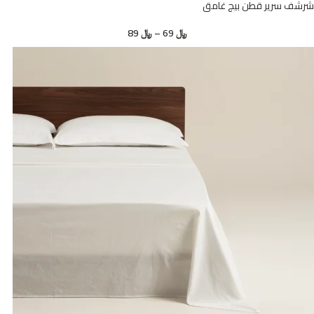
شرشف سرير قطن بيج غامق
﷼
69
–
﷼
89