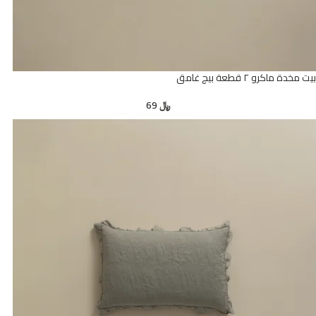
بيت مخدة ماكرو ٢ قطعة بيج غامق
﷼
69