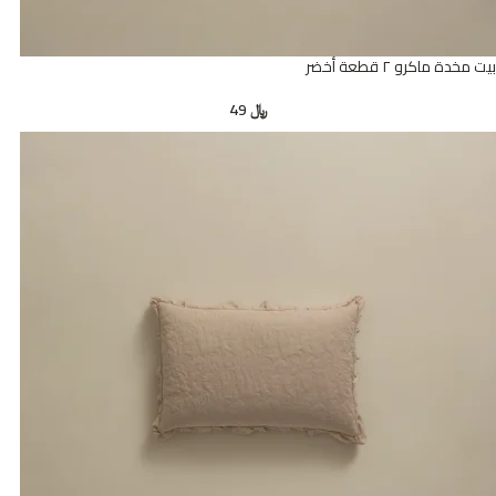
بيت مخدة ماكرو ٢ قطعة أخضر
﷼
49