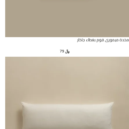
مخدة ميموري فوم بغطاء جاكار
﷼
79