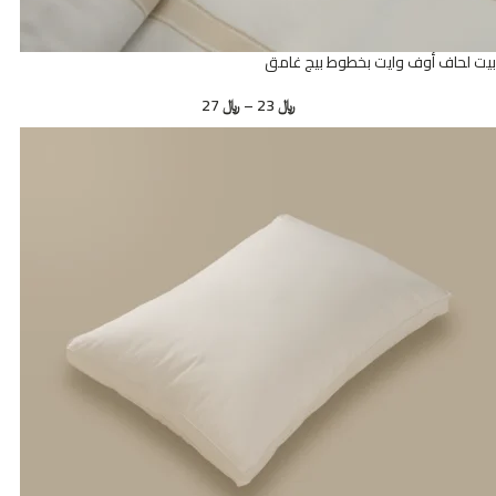
بيت لحاف أوف وايت بخطوط بيج غامق
﷼
23
–
﷼
27