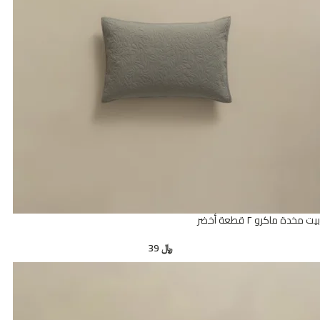
بيت مخدة ماكرو ٢ قطعة أخضر
﷼
39