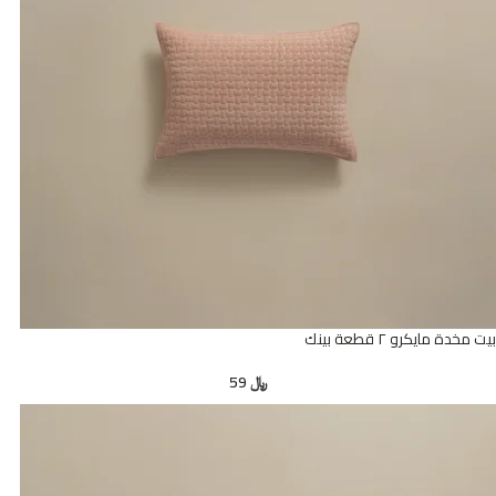
بيت مخدة مايكرو ٢ قطعة بينك
﷼
59