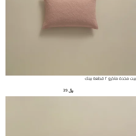
بيت مخدة ماكرو ٢ قطعة بينك
﷼
39