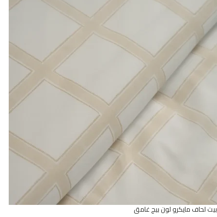
بيت لحاف مايكرو لون بيج غامق