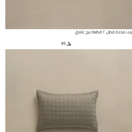
بيت مخدة قطن ٢ قطعة بيج غامق
﷼
95