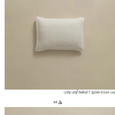
بيت مخدة ماكرو ٢ قطعة أوف وايت
﷼
49