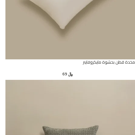
مخدة قطن بحشوة مايكروفايبر
﷼
69