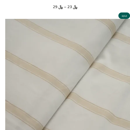
﷼
23
–
﷼
29
جديد