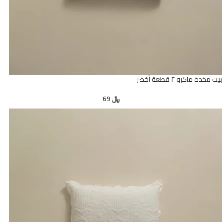
بيت مخدة ماكرو ٢ قطعة أخضر
﷼
69