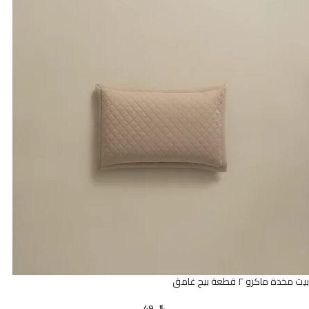
بيت مخدة ماكرو ٢ قطعة بيج غامق
﷼
49