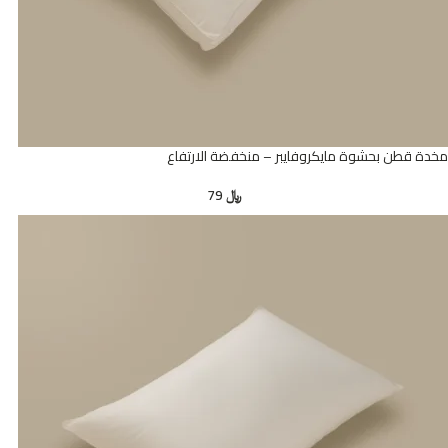
مخدة قطن بحشوة مايكروفايبر – منخفضة الارتفاع
﷼
79