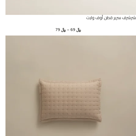
شرشرف سرير قطن أوف وايت
﷼
69
–
﷼
79