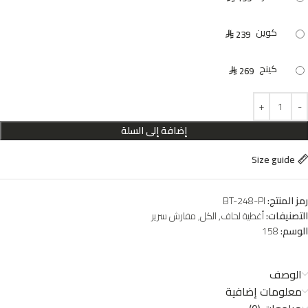
كوين
239
⃁
كينج
269
⃁
إضافة إلى السلة
Size guide
رمز المنتج:
BT-248-PI
التصنيفات:
أغطية لحاف
,
الكل
,
مفارش سرير
الوسم:
158
الوصف
معلومات إضافية