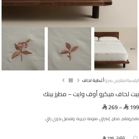
الرئيسية
مفارش سرير
أغطية لحاف
بيت لحاف ميكرو أوف وايت – مطرز بينك
269
–
199
⃁
⃁
مايكروفايبر، مطرز، إشراق، نعومة حريرية، وتفصيل يدوي راقٍ.
مفرد
199
⃁