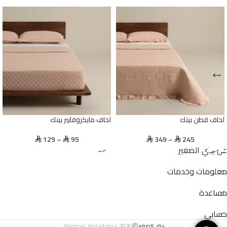
لحاف قطن بينك
لحاف مايكروفايبر بينك
129
–
95
349
–
245
⃁
⃁
⃁
⃁
عن بيتي الصغير
معلومات وخدمات
مساعدة
حسابي
بيتي الصغير
2026. جميع الحقوق محفوظة.