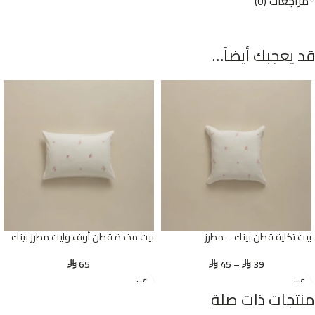
مراجعات (0)
قد يعجبك أيضاً…
بيت تكاية قطن بينك – مطرز
بيت مخدة قطن أوف وايت مطرز بينك
65
45
–
39
⃁
⃁
⃁
منتجات ذات صلة