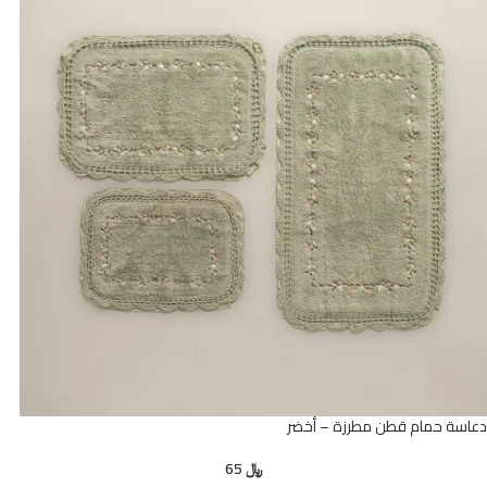
دعاسة حمام قطن مطرزة – أخضر
﷼
65