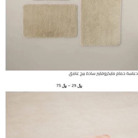
دعاسة حمام مايكروفايبر سادة بيج غامق
﷼
29
–
﷼
75