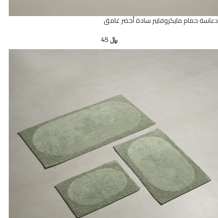
دعاسة حمام مايكروفايبر سادة أخضر غامق
﷼
45