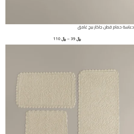
دعاسة حمام قطن جاكار بيج غامق
﷼
39
–
﷼
110