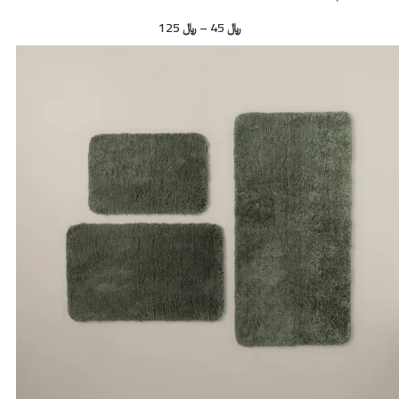
﷼
45
–
﷼
125