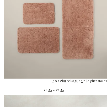
دعاسة حمام مايكروفايبر سادة بينك غامق
﷼
29
–
﷼
75