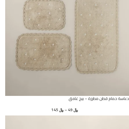
دعاسة حمام قطن مطرزة – بيج غامق
﷼
49
–
﷼
145