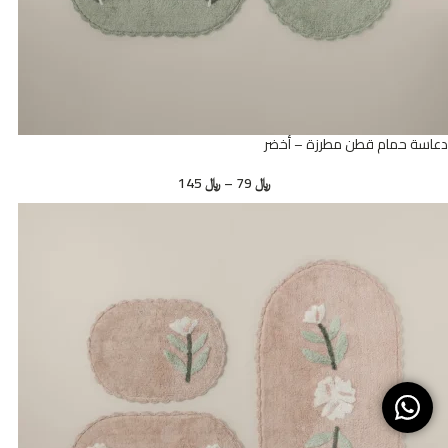
دعاسة حمام قطن مطرزة – أخضر
﷼
79
–
﷼
145