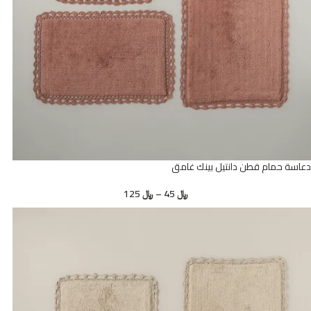
دعاسة حمام قطن دانتيل بينك غامق
﷼
45
–
﷼
125