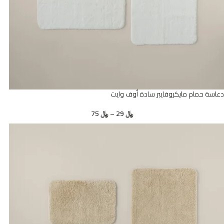
دعاسة حمام مايكروفايبر سادة أوف وايت
﷼
29
–
﷼
75