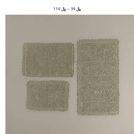
﷼
39
–
﷼
110