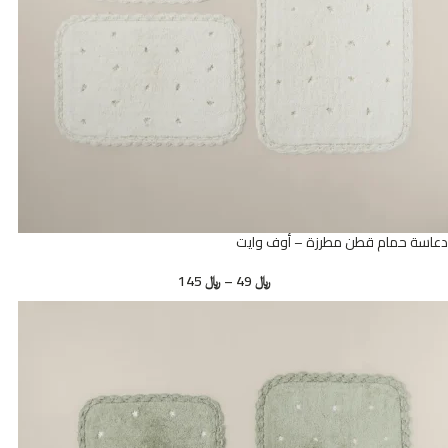
دعاسة حمام قطن مطرزة – أوف وايت
﷼
49
–
﷼
145