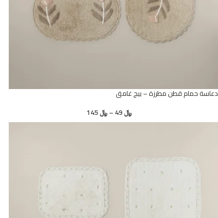
دعاسة حمام قطن مطرزة – بيج غامق
﷼
49
–
﷼
145