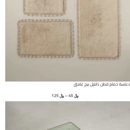
دعاسة حمام قطن دانتيل بيج غامق
﷼
45
–
﷼
125