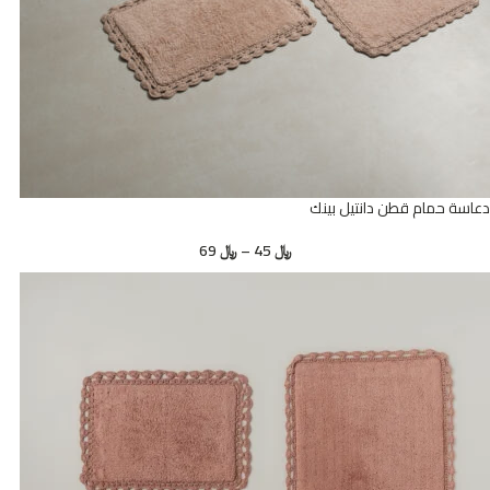
دعاسة حمام قطن دانتيل بينك
﷼
45
–
﷼
69