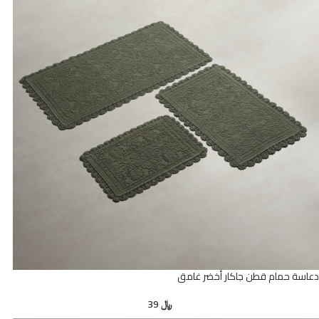
دعاسة حمام قطن جاكار أخضر غامق
﷼
39