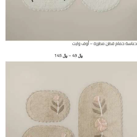
دعاسة حمام قطن مطرزة – أوف وايت
﷼
49
–
﷼
145