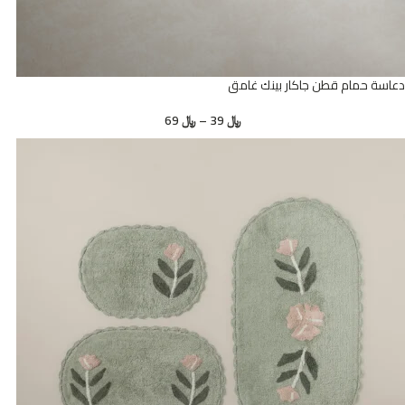
دعاسة حمام قطن جاكار بينك غامق
﷼
39
–
﷼
69