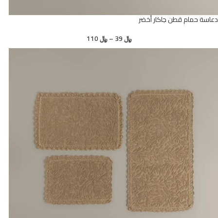
دعاسة حمام قطن جاكار أخضر
﷼
39
–
﷼
110