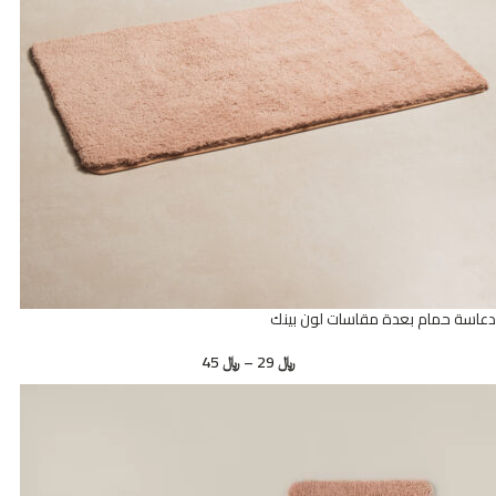
دعاسة حمام بعدة مقاسات لون بينك
﷼
29
–
﷼
45