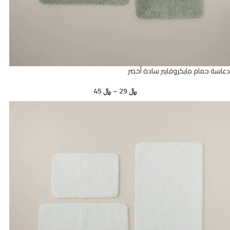
دعاسة حمام مايكروفايبر سادة أخضر
﷼
29
–
﷼
45