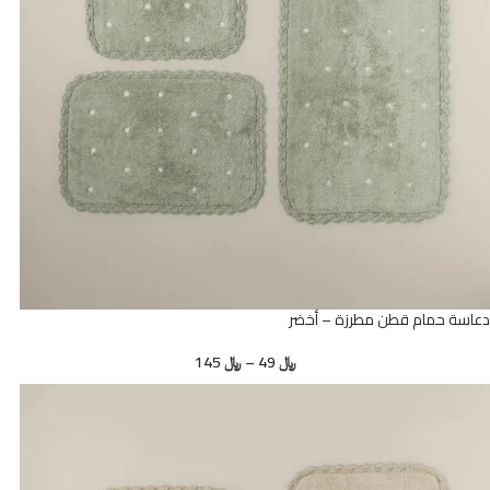
دعاسة حمام قطن مطرزة – أخضر
﷼
49
–
﷼
145