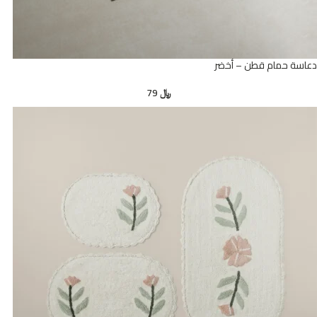
دعاسة حمام قطن – أخضر
﷼
79