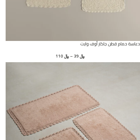
دعاسة حمام قطن جاكار أوف وايت
﷼
39
–
﷼
110