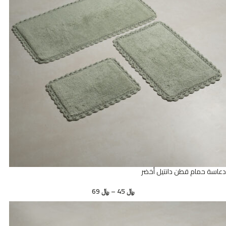
دعاسة حمام قطن دانتيل أخضر
﷼
45
–
﷼
69