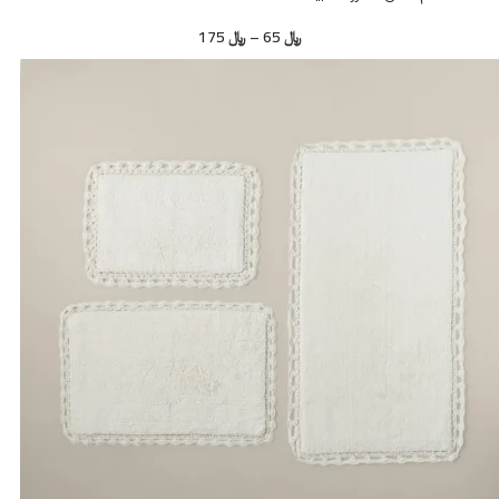
﷼
65
–
﷼
175