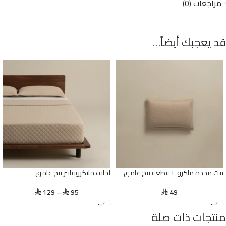
مراجعات (0)
قد يعجبك أيضاً…
بيت مخدة ماكرو ٢ قطعة بيج غامق
لحاف مايكروفايبر بيج غامق
129
–
95
49
⃁
⃁
⃁
منتجات ذات صلة