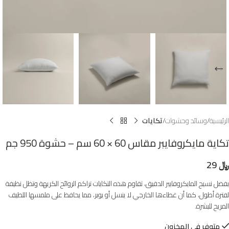
الرئيسية
وسائد وحشوات
تكايات
تكاية مايكروفايبر مقاس 60 × 60 سم – حشوة 950 جم
﷼
29
بفضل نسيج المايكروفايبر الدقيق، تقاوم هذه التكايات تراكم الروائح الكريهة وتظل نظيفة
لفترة أطول، كما أن غطاءها الخارجي لا ينسل أو يوبر، مما يحافظ على ملمسها اللطيف
المريح للبشرة.
متوفر في المخزون