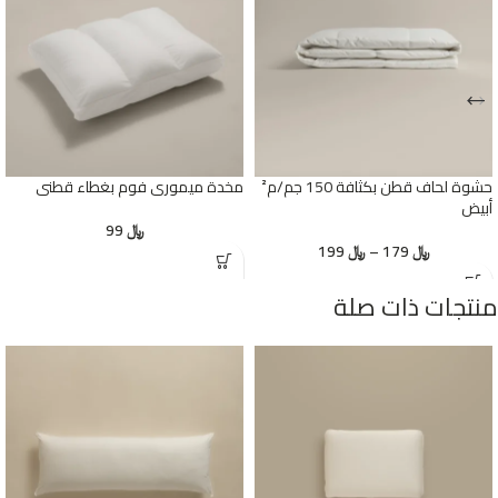
حشوة لحاف قطن بكثافة 150 جم/م²
مخدة ميموري فوم بغطاء قطني
أبيض
﷼
99
﷼
179
–
﷼
199
منتجات ذات صلة