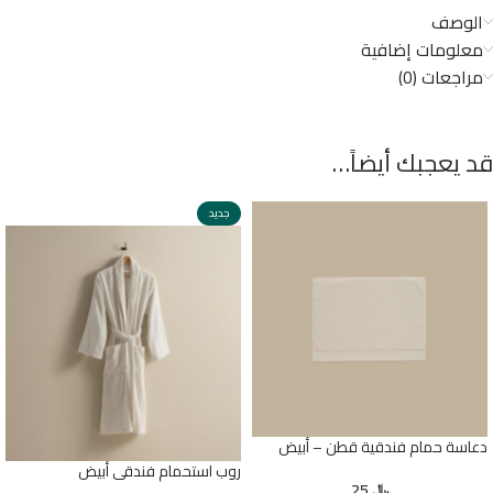
الوصف
معلومات إضافية
مراجعات (0)
قد يعجبك أيضاً…
جديد
دعاسة حمام فندقية قطن – أبيض
روب استحمام فندقي أبيض
﷼
25