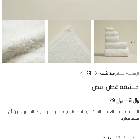
الرئيسية
الحمام
مناشف
منشفة قطن ابيض
﷼
6
–
﷼
79
المنشفة تتحمل الغسيل المتكرر، وتحافظ على جودتها ولونها الأبيض المشرق دون أن
يفقد نضارته.
30x30
﷼
6