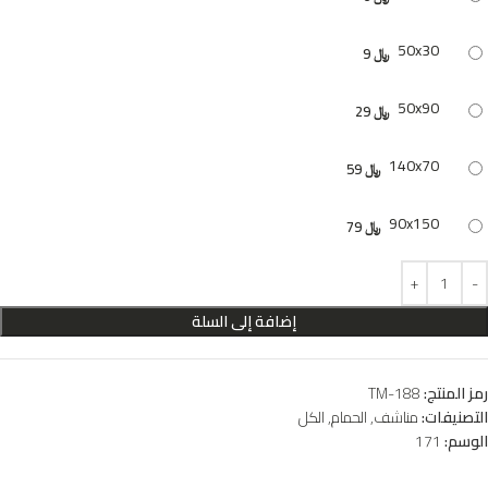
50x30
﷼
9
50x90
﷼
29
140x70
﷼
59
90x150
﷼
79
إضافة إلى السلة
رمز المنتج:
TM-188
التصنيفات:
مناشف
,
الحمام
,
الكل
الوسم:
171