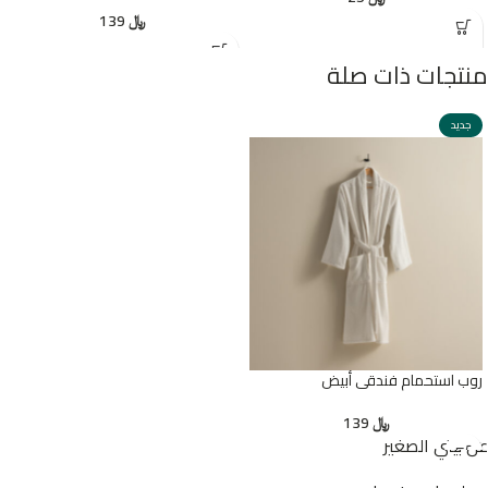
﷼
139
منتجات ذات صلة
جديد
روب استحمام فندقي أبيض
﷼
139
عن بيتي الصغير