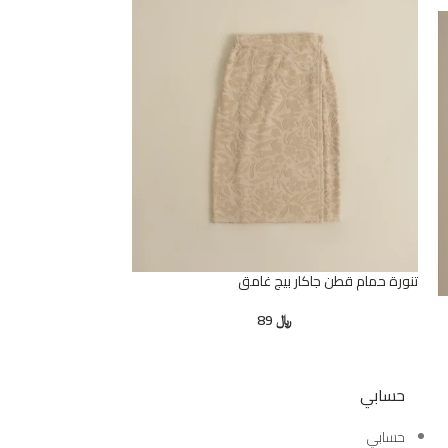
تنورة حمام قطن جاكار بيج غامق
روب لف استحمام قطن
﷼
89
حسابي
حسابي