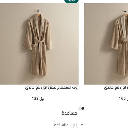
لون بيج غامق
روب استحمام قطن لون بيج غامق
165
﷼
139
مساعدة
الاسئلة الشائعة