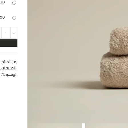
x30
x90
رمز المنتج:
التصنيفات:
الوسم:
170