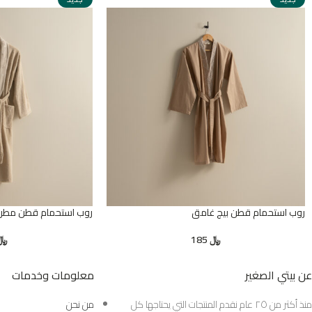
روب استحمام قطن بيج غامق
روب استحمام قطن مطرز 
﷼
185
﷼
عن بيتي الصغير
معلومات وخدمات
منذ أكثر من ٢٥ عام نقدم المنتجات التي يحتاجها كل
من نحن