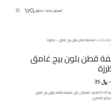
تسجيل جديد / دخول
ام
مناشف
منشفة قطن بلون بيج غامق – مظرزة
ة قطن بلون بيج غامق
رزة
﷼
35
منشفة قطنية 100% فاخرة. امتصاص عالٍ، نعومة فائقة، ولون بيج غامق
الديكور العصرى.