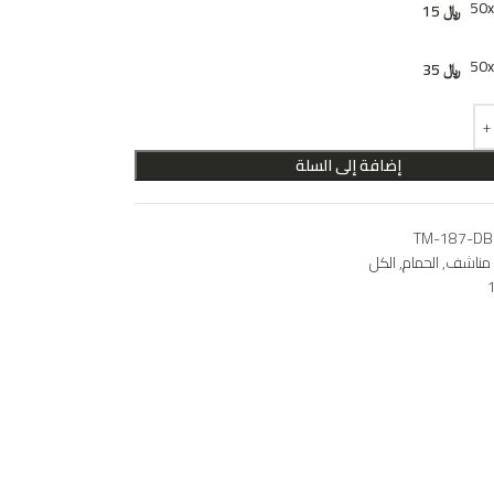
50
﷼
15
50
﷼
35
إضافة إلى السلة
TM-187-DB
مناشف
,
الحمام
,
الكل