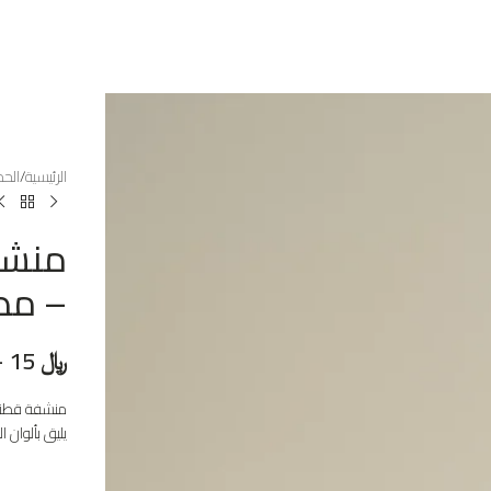
الرئيسية
الحم
منشف
– مظ
﷼
15
–
يليق بألوان 