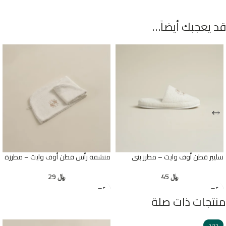
قد يعجبك أيضاً…
سليبر قطن أوف وايت – مطرز بنى
منشفة رأس قطن أوف وايت – مطرزة
﷼
45
﷼
29
منتجات ذات صلة
جديد