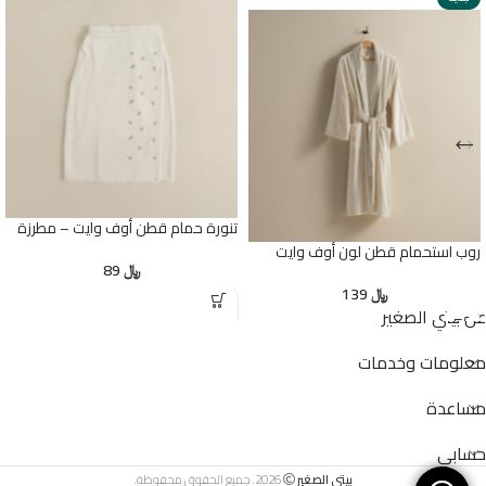
تنورة حمام قطن أوف وايت – مطرزة
روب استحمام قطن لون أوف وايت
﷼
89
﷼
139
عن بيتي الصغير
معلومات وخدمات
مساعدة
حسابي
بيتي الصغير
2026. جميع الحقوق محفوظة.