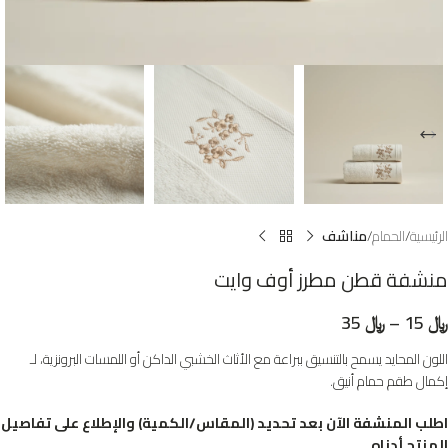
الرئيسية
الحمام
مناشف
منشفة قطن مطرز أوف وايت
﷼
15
–
﷼
35
اللون المحايد يسمح بالتنسيق ببراعة مع الأثاث الخشبي الداكن أو اللمسات البرونزية، لـ
إكمال طقم حمام أنيق.
اطلب المنشفة الآن بعد تحديد (المقاس/الكمية) والإطلاع على تفاصيل
المنتج أدناه.