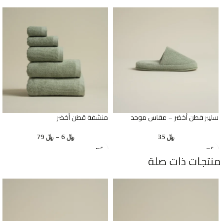
سليبر قطن أخضر – مقاس موحد
منشفة قطن أخضر
﷼
35
﷼
6
–
﷼
79
منتجات ذات صلة