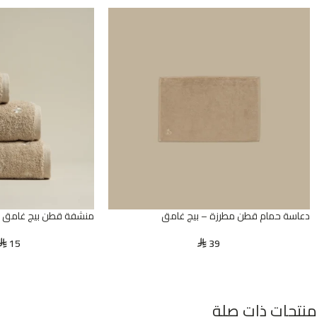
دعاسة حمام قطن مطرزة – بيج غامق
منشفة قطن بيج غامق –
15
39
⃁
⃁
منتجات ذات صلة