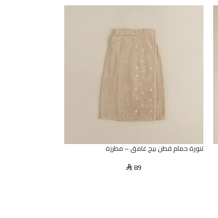
تنورة حمام قطن بيج غامق – مطرزة
89
⃁