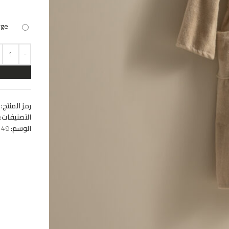
rge
رمز المنتج:
التصنيفات:
الوسم:
149