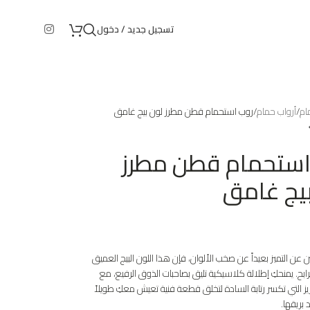
تسجيل جديد / دخول
ام
أرواب حمام
روب استحمام قطن مطرز لون بيج غامق
استحمام قطن مطرز
بيج غامق
ين عن التميز بعيداً عن صخب الألوان، فإن هذا اللون البيج العميق
رابح. يمنحكِ إطلالة كلاسيكية تليق بصاحبات الذوق الرفيع، مع
ز التي تكسر رتابة السادة لتخلق قطعة فنية تعيش معكِ طويلاً
بريقها.