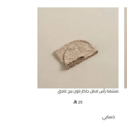
منشفة رأس قطن جاكار بلون بيج غامق
منشفة قطن بيج غا
6
25
⃁
حسابي