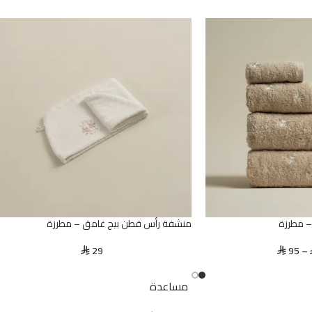
 مطرزة
منشفة رأس قطن بيج غامق – مطرزة
29
95
–
⃁
⃁
مساعدة