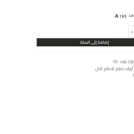
La
165
⃁
إضافة إلى السلة
TR-168-DB
أرواب حمام
,
الحمام
,
الكل