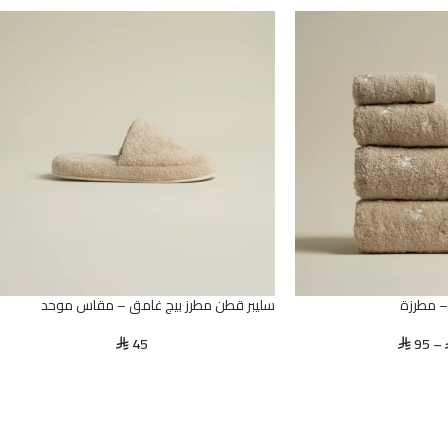
 مطرزة
سليبر قطن مطرز بيج غامق – مقاس موحد
45
95
–
⃁
⃁