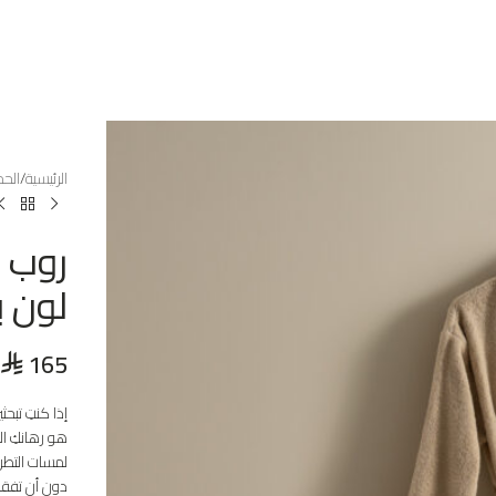
الرئيسية
الحم
روب 
لون 
165
⃁
إذا كنتِ تبحث
هو رهانكِ ال
لمسات التطري
دون أن تفقد 