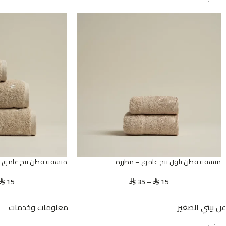
منشفة قطن بلون بيج غامق – مظرزة
منشفة قطن بيج غامق –
15
35
–
15
⃁
⃁
⃁
عن بيتي الصغير
معلومات وخدمات