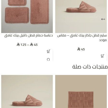
سليبر قطن جاكار بينك غامق – مقاس
دعاسة حمام قطن دانتيل بينك غامق
موحد
125
–
45
⃁
⃁
45
⃁
منتجات ذات صلة