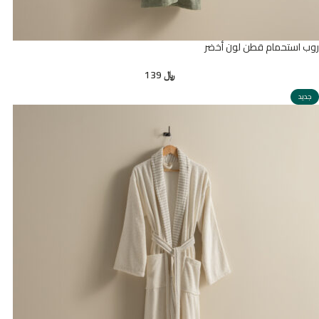
روب استحمام قطن لون أخضر
﷼
139
جديد