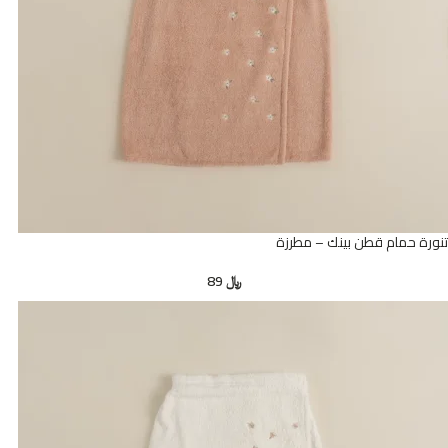
تنورة حمام قطن بينك – مطرزة
﷼
89