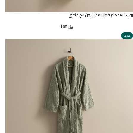
روب استحمام قطن مطرز لون بيج غامق
﷼
165
جديد