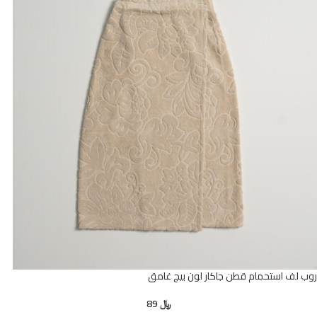
روب لف استحمام قطن جاكار لون بيج غامق
﷼
89