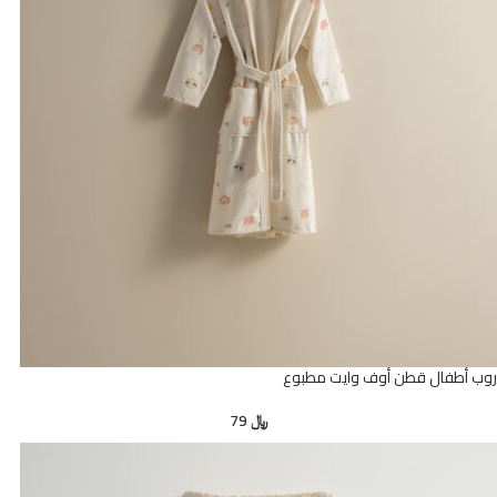
روب أطفال قطن أوف وايت مطبوع
﷼
79