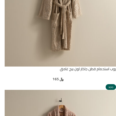
روب استحمام قطن جاكار لون بيج غامق
﷼
165
جديد