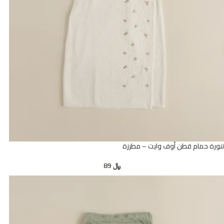
تنورة حمام قطن أوف وايت – مطرزة
﷼
89