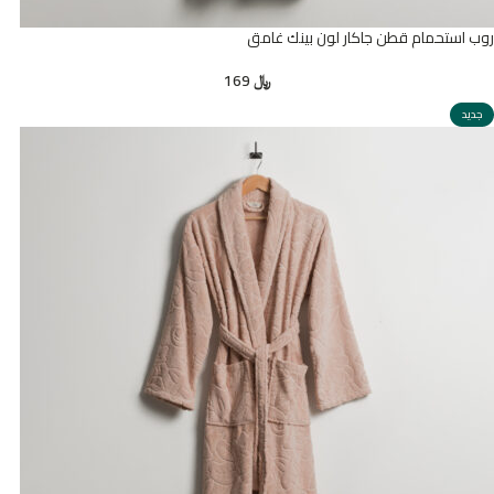
روب استحمام قطن جاكار لون بينك غامق
﷼
169
جديد