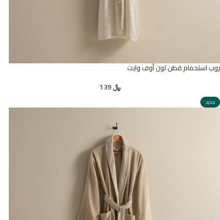
روب استحمام قطن لون أوف وايت
﷼
139
جديد