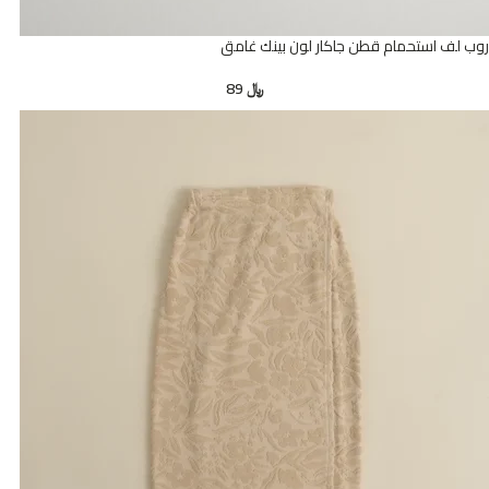
روب لف استحمام قطن جاكار لون بينك غامق
﷼
89