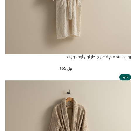
روب استحمام قطن جاكار لون أوف وايت
﷼
165
جديد