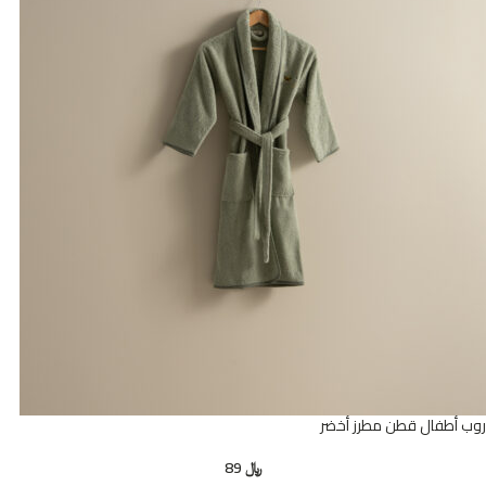
روب أطفال قطن مطرز أخضر
﷼
89