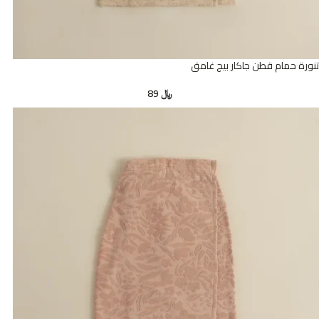
تنورة حمام قطن جاكار بيج غامق
﷼
89