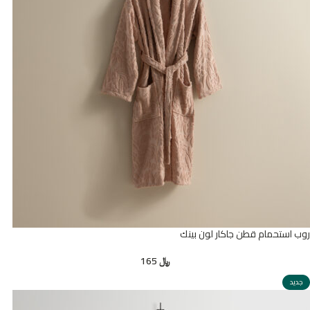
روب استحمام قطن جاكار لون بينك
﷼
165
جديد