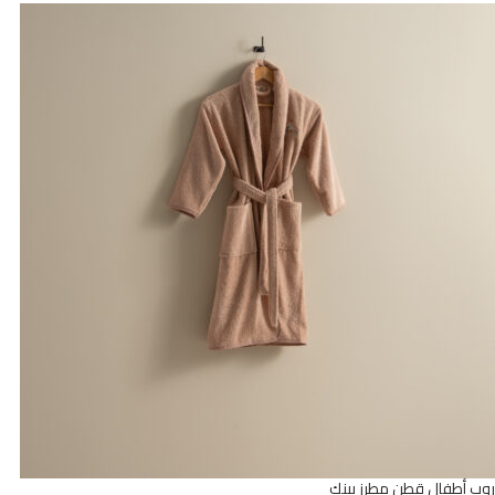
روب أطفال قطن مطرز بينك