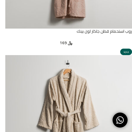
روب استحمام قطن جاكار لون بينك
﷼
169
جديد