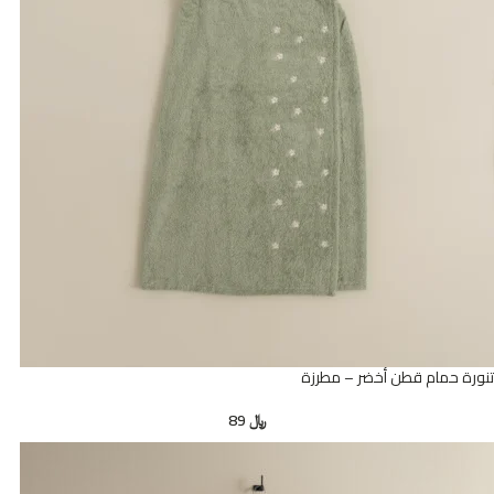
تنورة حمام قطن أخضر – مطرزة
﷼
89