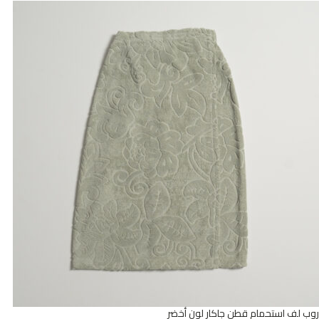
روب لف استحمام قطن جاكار لون أخضر