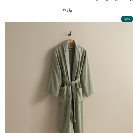
﷼
89
جديد