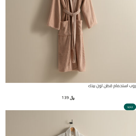
روب استحمام قطن لون بينك
﷼
139
جديد