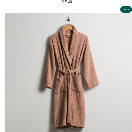
﷼
169
جديد