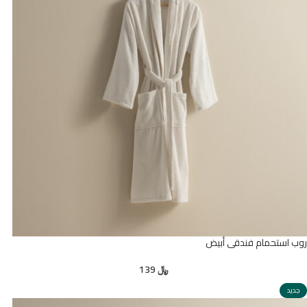
روب استحمام فندقي أبيض
﷼
139
جديد