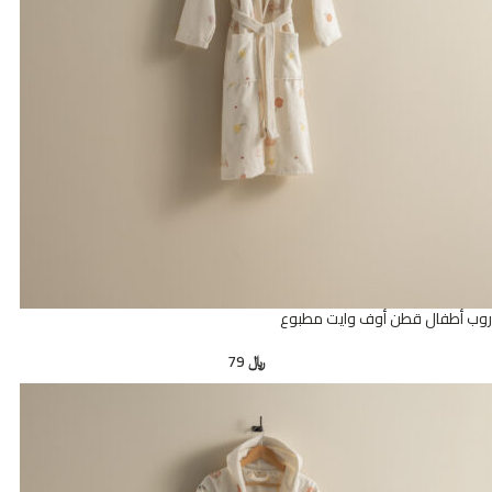
روب أطفال قطن أوف وايت مطبوع
﷼
79