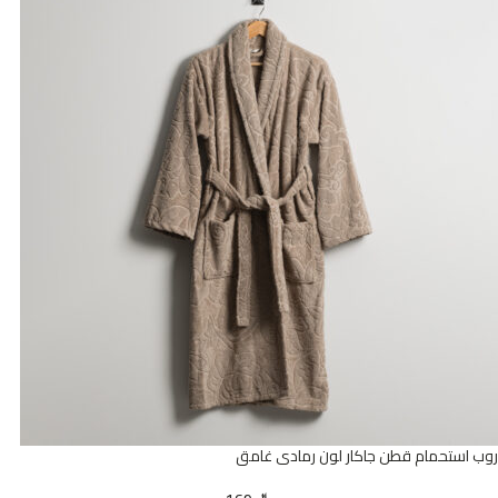
روب استحمام قطن جاكار لون رمادى غامق