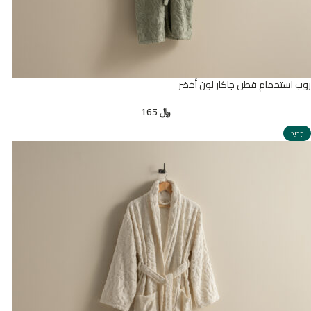
روب استحمام قطن جاكار لون أخضر
﷼
165
جديد