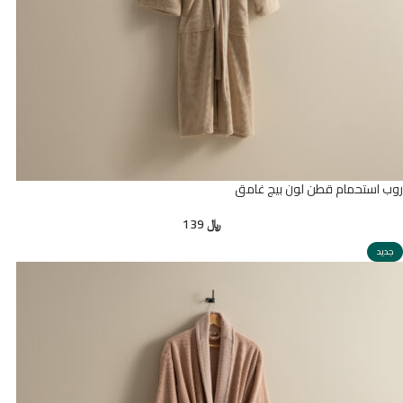
روب استحمام قطن لون بيج غامق
﷼
139
جديد