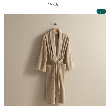
﷼
165
جديد