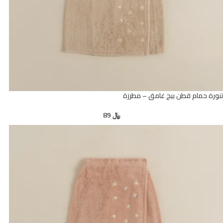
تنورة حمام قطن بيج غامق – مطرزة
﷼
89