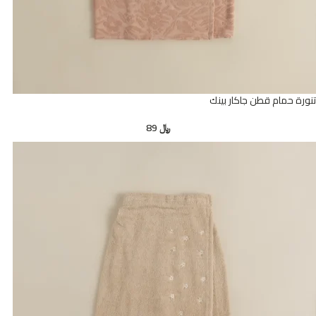
تنورة حمام قطن جاكار بينك
﷼
89